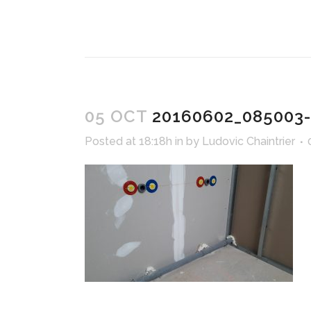
05 OCT
20160602_085003
Posted at 18:18h
in
by
Ludovic Chaintrier