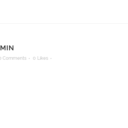
-MIN
0 Comments
0
Likes