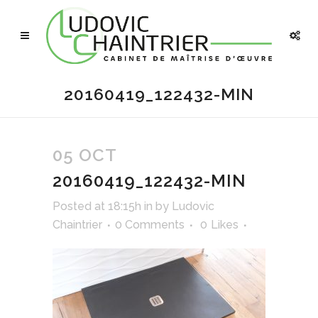
20160419_122432-MIN
05 OCT
20160419_122432-MIN
Posted at 18:15h
in
by
Ludovic
Chaintrier
0 Comments
0
Likes