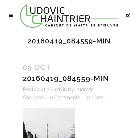
20160419_084559-MIN
05 OCT
20160419_084559-MIN
Posted at 16:47h
in
by
Ludovic
Chaintrier
0 Comments
0
Likes