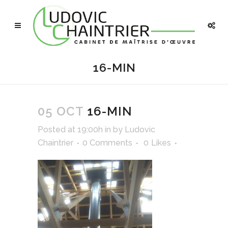
16-MIN
05 OCT
16-MIN
Posted at 19:00h
in
by
Ludovic
Chaintrier
0 Comments
0
Likes