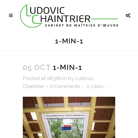
1-MIN-1
05 OCT
1-MIN-1
Posted at 18:56h
in
by
Ludovic
Chaintrier
0 Comments
0
Likes