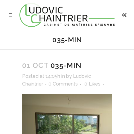
035-MIN
01 OCT
035-MIN
Posted at 14:05h
in
by
Ludovic
Chaintrier
0 Comments
0
Likes