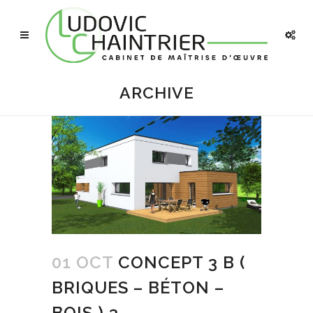
ARCHIVE
01 OCT
CONCEPT 3 B (
BRIQUES – BÉTON –
BOIS ) 3