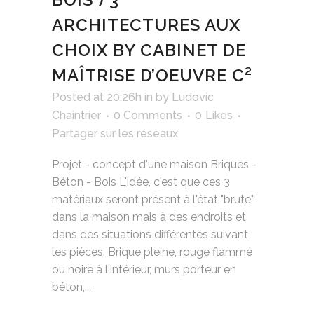
ARCHITECTURES AUX
CHOIX BY CABINET DE
MAÎTRISE D’OEUVRE C²
Posted at 20:26h
in
by
Ludovic
Chaintrier
0 Comments
0
Likes
Partager sur les réseaux
Projet - concept d'une maison Briques -
Béton - Bois L'idée, c'est que ces 3
matériaux seront présent à l'état "brute"
dans la maison mais à des endroits et
dans des situations différentes suivant
les pièces. Brique pleine, rouge flammé
ou noire à l'intérieur, murs porteur en
béton,...