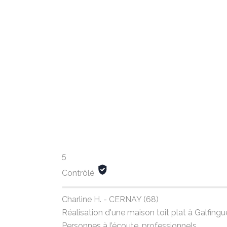
5
Contrôlé
Charline H. - CERNAY (68)
Réalisation d'une maison toit plat à Galfin
Personnes à l’écoute, professionnels